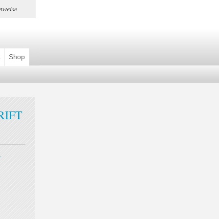
nweise
t
Shop
RIFT
H