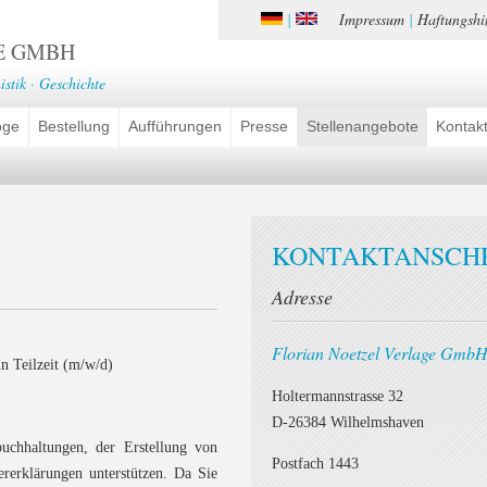
Impressum
Haftungshi
|
|
E GMBH
istik · Geschichte
oge
Bestellung
Aufführungen
Presse
Stellenangebote
Kontak
KONTAKTANSCH
Adresse
Florian Noetzel Verlage Gmb
n Teilzeit (m/w/d)
Holtermannstrasse 32
D-26384 Wilhelmshaven
uchhaltungen, der Erstellung von
Postfach 1443
rerklärungen unterstützen. Da Sie